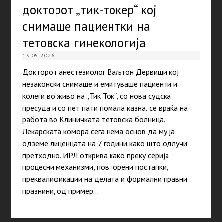
докторот „тик-токер“ кој
снимаше пациентки на
тетовска гинекологија
13.05.2026
Докторот анестезиолог Ваљтон Дервиши кој
незаконски снимаше и емитуваше пациенти и
колеги во живо на „Тик Ток“, со нова судска
пресуда и со пет пати помала казна, се враќа на
работа во Клиничката тетовска болница.
Лекарската комора сега нема основ да му ја
одземе лиценцата на 7 години како што одлучи
претходно. ИРЛ открива како преку серија
процесни механизми, повторени постапки,
преквалификации на делата и формални правни
празнини, од пример…