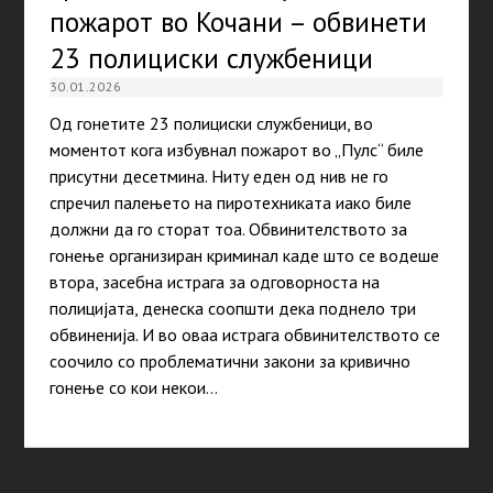
пожарот во Кочани – обвинети
23 полициски службеници
30.01.2026
Од гонетите 23 полициски службеници, во
моментот кога избувнал пожарот во „Пулс“ биле
присутни десетмина. Ниту еден од нив не го
спречил палењето на пиротехниката иако биле
должни да го сторат тоа. Обвинителството за
гонење организиран криминал каде што се водеше
втора, засебна истрага за одговорноста на
полицијата, денеска соопшти дека поднело три
обвиненија. И во оваа истрага обвинителството се
соочило со проблематични закони за кривично
гонење со кои некои…