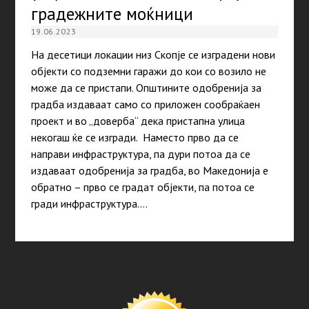
градежните моќници
19.06.2023
На десетици локации низ Скопје се изградени нови
објекти со подземни гаражи до кои со возило не
може да се пристапи. Општините одобренија за
градба издаваат само со приложен сообраќаен
проект и во „доверба“ дека пристапна улица
некогаш ќе се изгради. Наместо прво да се
направи инфраструктура, па дури потоа да се
издаваат одобренија за градба, во Македонија е
обратно – прво се градат објекти, па потоа се
гради инфраструктура.…