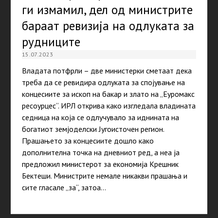
ги измамил, дел од министрите
бараат ревизија на одлуката за
рудниците
15.07.2023
Владата потфрли – две министерки сметаат дека
треба да се ревидира одлуката за спојување на
концесиите за ископ на бакар и злато на „Еуромакс
ресоурцес“. ИРЛ открива како изгледала владината
седница на која се одлучувало за иднината на
богатиот земјоделски Југоисточен регион.
Прашањето за концесиите дошло како
дополнителна точка на дневниот ред, а неа ја
предложил министерот за економија Крешник
Бектеши. Министрите немале никакви прашања и
сите гласале „за“, затоа…