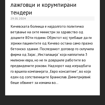
лажговци и корумпирани
тендери
29.01.2024
Кичевската болница е најдолгото политичко
ветување на сите министри за здравство од
доцните 80ти години. Објектот кој требаше да ги
згрижи пациентите од Кичево остана само празно
бетонско здание. Последниот договор го склучила
фирма од Зајас „Инсталација“ која наплатила 3
милиони евра, но не ги довршиле работите во
предвидените рокови. Надзорот над изградбата
го вршела компанијата „Евро консалтинг“, во која
еден од сопствениците Бранислав Димитријевиќ
беше обвинет за измама во…