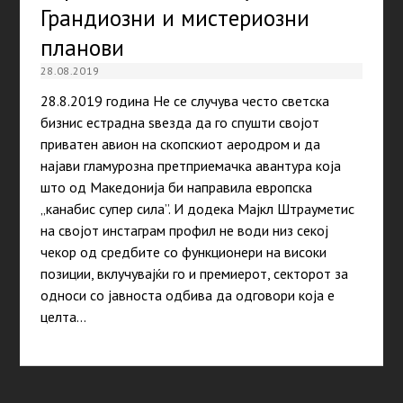
Грандиозни и мистериозни
планови
28.08.2019
28.8.2019 година Не се случува често светска
бизнис естрадна ѕвезда да го спушти својот
приватен авион на скопскиот аеродром и да
најави гламурозна претприемачка авантура која
што од Македонија би направила европска
„канабис супер сила”. И додека Мајкл Штрауметис
на својот инстаграм профил не води низ секој
чекор од средбите со функционери на високи
позиции, вклучувајќи го и премиерот, секторот за
односи со јавноста одбива да одговори која е
целта…