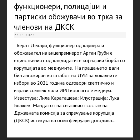
функционери, полицајци и
партиски обожувачи во трка за
членови на ДКСК
23.11.2023
Берат Дехари, функционер од кариера и
обожавател на вицепремиерот Артан Груби е
единствениот од кандидатите кој најави борба со
корупцијата во медиумите. На прашањето дали
бил ангажиран во штабот на ДУИ за локалните
избори во 2021 година одговори скептично и
изрази сомнеж дали ИРЛ воопшто е медиум.
Известува: Лила Караташева; Илустрација: Лука
Блажев Мандатот на сегашниот состав на
Државната комисија за спречување корупција
(ДКСК) истекува на осми февруари догодина.…