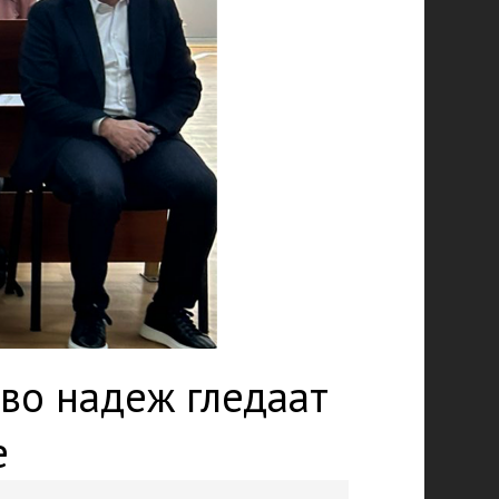
во надеж гледаат
е