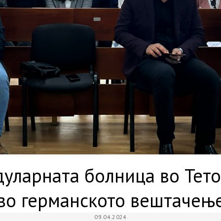
дуларната болница во Тето
во германското вештачењ
09.04.2024