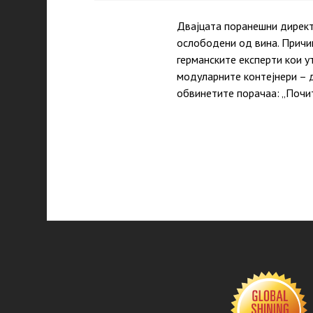
Двајцата поранешни директ
ослободени од вина. Причи
германските експерти кои 
модуларните контејнери – д
обвинетите порачаа: „Почи