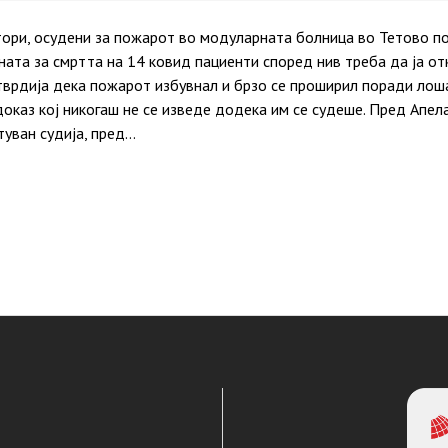
ори, осудени за пожарот во модуларната болница во Тетово п
ната за смртта на 14 ковид пациенти според нив треба да ја о
утврдија дека пожарот избувнал и брзо се проширил поради лош
оказ кој никогаш не се изведе додека им се судеше. Пред Апел
туван судија, пред…