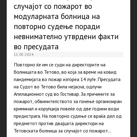
случајот со пожарот во
модуларната болница на
повторно судење поради
невнимателно утврдени факти
во пресудата
11.05.2024
Повторно ќе им се суди на директорите на
болницата во Тетово, во која за време на ковид
пандемијата во пожар изгореа 14 луѓе. Пресудата
на Судот во Тетово била нејасна, одлучи
Апелациониот суд во Гостивар. За причините за
пожарот, обвинителството за гонење организиран
криминал и корупција повеќе од две години води
предистрага. На повторно судење се враќа дел од
предметот против двајцата директори на
Тетовската болница за случајот со пожарот…