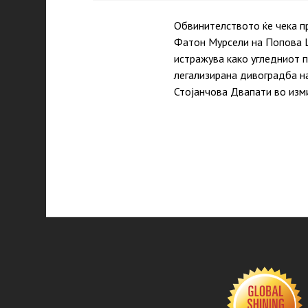
Обвинителството ќе чека п
Фатон Мурсели на Попова Ш
истражува како угледниот 
легализирана дивоградба на
Стојанчова Двапати во изм