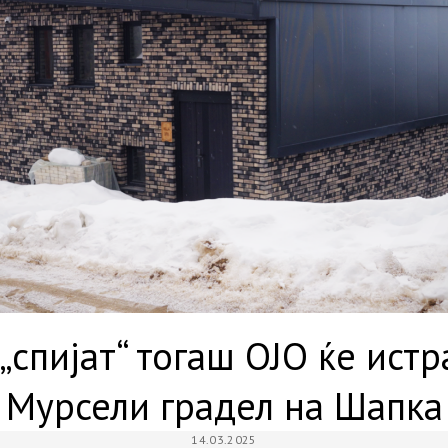
„спијат“ тогаш ОЈО ќе ист
Мурсели градел на Шапка
14.03.2025