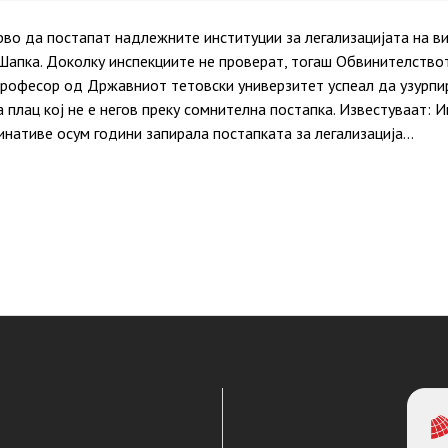
рво да постапат надлежните институции за легализацијата на в
апка. Доколку инспекциите не проверат, тогаш Обвинителството
професор од Државниот тетовски универзитет успеал да узурпи
 плац кој не е негов преку сомнителна постапка. Известуваат: И
инативе осум години запирала постапката за легализација…