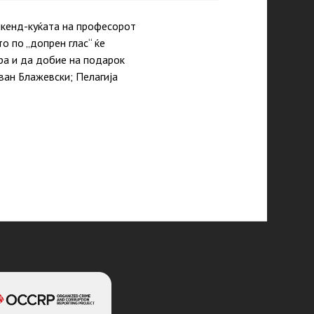
икенд-куќата на професорот
 по „допрен глас“ ќе
ра и да добие на подарок
ван Блажевски; Пелагија