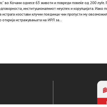
с“ во Кочани однесе 63 животи и повреди повеќе од 200 луѓе. 
одговорноста, институционалниот неуспех и корупцијата. Иако
а истрага изостави клучни поединци чии пропусти му овозможил
о открија истражувањата на ИРЛ за…