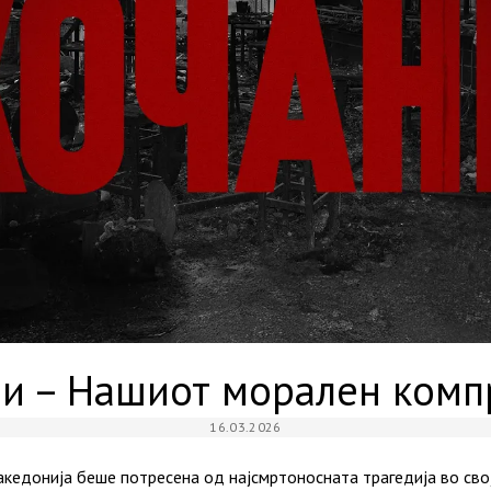
и – Нашиот морален ком
16.03.2026
кедонија беше потресена од најсмртоносната трагедија во свој