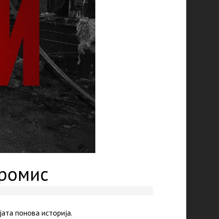
промис
ата понова историја.