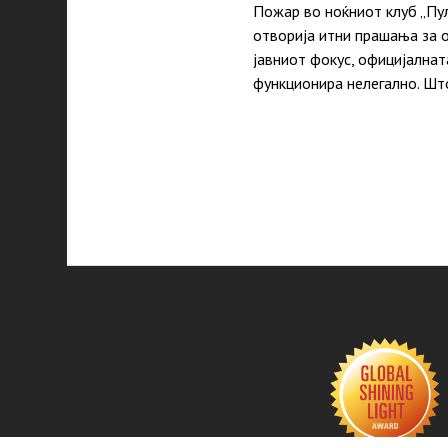
Пожар во ноќниот клуб „Пул
отворија итни прашања за 
јавниот фокус, официјалнат
функционира нелегално. Шт