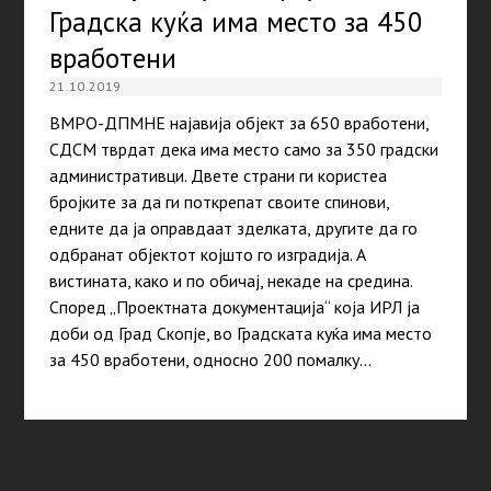
Градска куќа има место за 450
вработени
21.10.2019
ВМРО-ДПМНЕ најавија објект за 650 вработени,
СДСМ тврдат дека има место само за 350 градски
административци. Двете страни ги користеа
бројките за да ги поткрепат своите спинови,
едните да ја оправдаат зделката, другите да го
одбранат објектот којшто го изградија. А
вистината, како и по обичај, некаде на средина.
Според „Проектната документација“ која ИРЛ ја
доби од Град Скопје, во Градската куќа има место
за 450 вработени, односно 200 помалку…