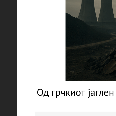
Од грчкиот јаглен