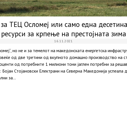
н за ТЕЦ Осломеј или само една десетин
ресурси за крпење на престојната зима
16.11.2021
ломеј“, но не и за темелот на македонската енергетска инфраст
веќе од две третини од вкупното домашно производство на стр
роценти од потребните 1 милиони тони јаглен потребни за реш
а: Бојан Стојановски Електрани на Северна Македонија успеала 
олни за…