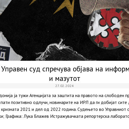
 Управен суд спречува објава на информ
и мазутот
27.02.2024
донија ја тужи Агенцијата за заштита на правото на слободен 
а пати позитивно одлучи, новинарите на ИРЛ да ги добијат сите
ки кризната 2021 и дел од 2022 година. Судењето во Управниот с
ки; Графика: Лука Блажев Истражувачката репортерска лаборато