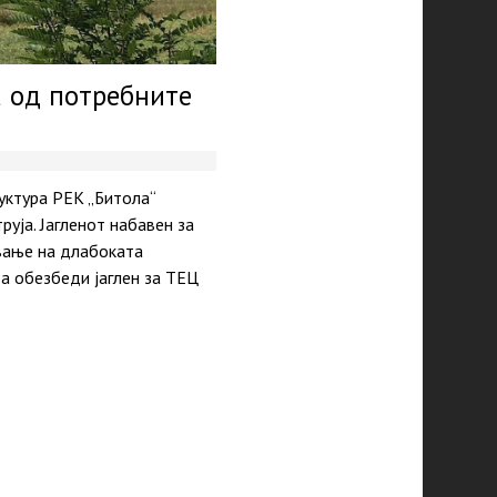
а од потребните
руктура РЕК „Битола“
уја. Јагленот набавен за
авање на длабоката
да обезбеди јаглен за ТЕЦ