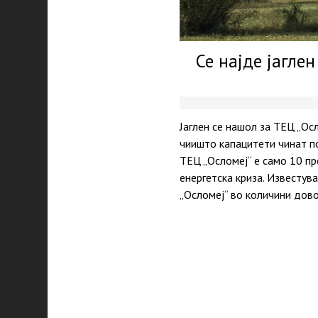
Се најде јагле
Јаглен се нашол за ТЕЦ „Ос
чиишто капацитети чинат по
ТЕЦ „Осломеј“ е само 10 п
енергетска криза. Известув
„Осломеј“ во количини дов