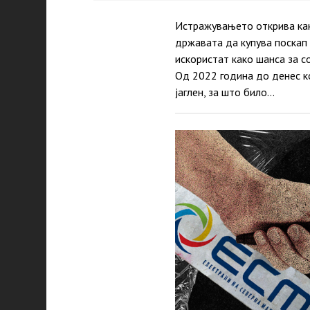
Истражувањето открива ка
државата да купува поскап 
искористат како шанса за с
Од 2022 година до денес к
јаглен, за што било…