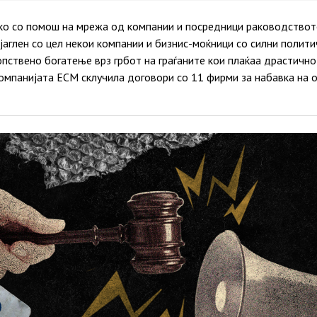
ко со помош на мрежа од компании и посредници раководство
јаглен со цел некои компании и бизнис-моќници со силни политич
опствено богатење врз грбот на граѓаните кои плаќаа драстично 
омпанијата ЕСМ склучила договори со 11 фирми за набавка на о