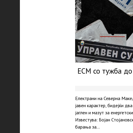
ЕСМ со тужба до
Електрани на Северна Маке
јавен карактер, бидејќи дв
јаглен и мазут за енергетс
Известува: Бојан Стојановс
барања за…