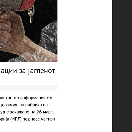
ации за јагленот
пристап до информации од
 договори за набавка на
уд е закажано на 26 март.
рија (ИРЛ) поднесе четири