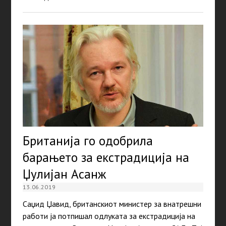
Британија го одобрила
барањето за екстрадиција на
Џулијан Асанж
13.06.2019
Саџид Џавид, британскиот министер за внатрешни
работи ја потпишал одлуката за екстрадиција на