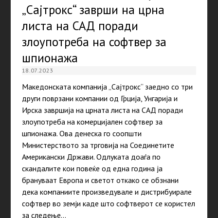
„Сајтрокс“ заврши на црна
листа на САД поради
злоупотреба на софтвер за
шпионажа
18.07.2023
Македонската компанија „Сајтрокс“ заедно со три
други поврзани компании од Грција, Унгарија и
Ирска завршија на црната листа на САД поради
злоупотреба на комерцијален софтвер за
шпионажа. Ова денеска го соопшти
Министерството за трговија на Соединетите
Американски Држави. Одлуката доаѓа по
скандалите кои повеќе од една година ја
брануваат Европа и светот откако се обзнани
дека компаниите произведувале и дистрибуирале
софтвер во земји каде што софтверот се користел
за следење…