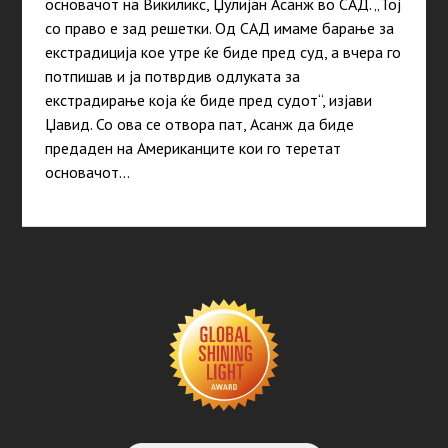
основачот на Викиликс, Џулијан Асанж во САД. „Тој
со право е зад решетки. Од САД имаме барање за
екстрадиција кое утре ќе биде пред суд, а вчера го
потпишав и ја потврдив одлуката за
екстрадирање која ќе биде пред судот“, изјави
Џавид. Со ова се отвора пат, Асанж да биде
предаден на Американците кои го теретат
основачот…