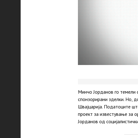
Минчо Јорданов го темели 
спонзорирани зделки. Но, д
Швајцарија. Податоците што
проект за известување за о
Јорданов од социјалистички