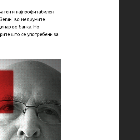
иватен и најпрофитабилен
„Зегин“ во медиумите
инар во банка. Но,
рите што се употребени за