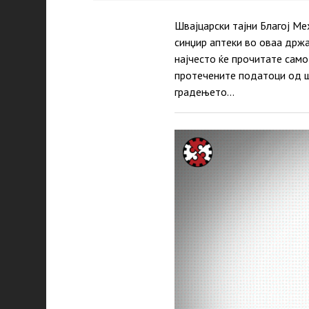
Швајцарски тајни Благој Ме
синџир аптеки во оваа држа
најчесто ќе прочитате само
протечените податоци од шв
градењето…