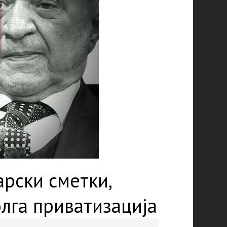
арски сметки,
лга приватизација