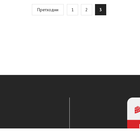
osts
Претходни
1
2
3
agination