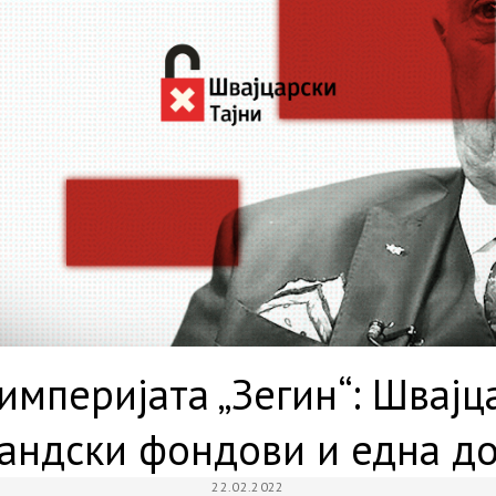
империјата „Зегин“: Швајц
андски фондови и една до
22.02.2022