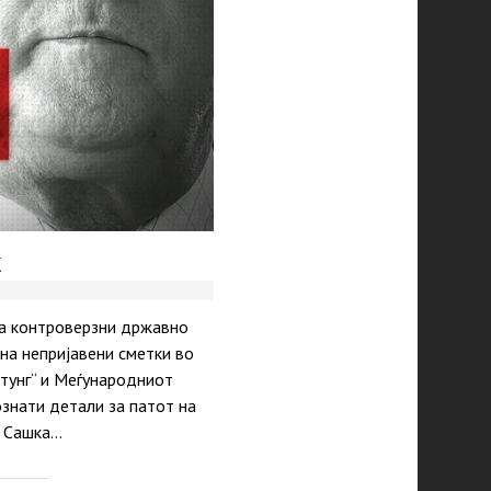
х
на контроверзни државно
на непријавени сметки во
јтунг“ и Меѓународниот
ознати детали за патот на
: Сашка…