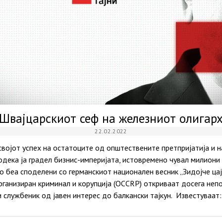
Швајцарскиот сеф на железниот олигар
22.02.2022
својот успех на остатоците од општествените претпријатија и 
одека ја градел бизнис-империјата, истовремено чувал милиони 
 беа споделени со германскиот национален весник „Зидојче ца
рганизиран криминал и корупција (OCCRP) откриваат досега неп
 службеник од јавен интерес до балкански тајкун. Известуваат