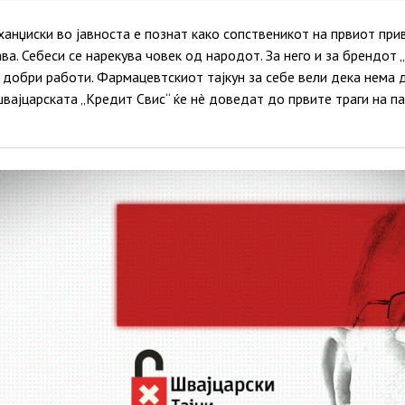
ханџиски во јавноста е познат како сопственикот на првиот пр
ва. Себеси се нарекува човек од народот. За него и за брендот 
 добри работи. Фармацевтскиот тајкун за себе вели дека нема д
ајцарската „Кредит Свис“ ќе нè доведат до првите траги на па