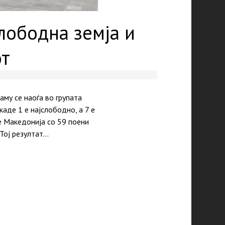
лободна земја и
от
му се наоѓа во групата
каде 1 е најслободно, а 7 е
е Македонија со 59 поени
Тој резултат…