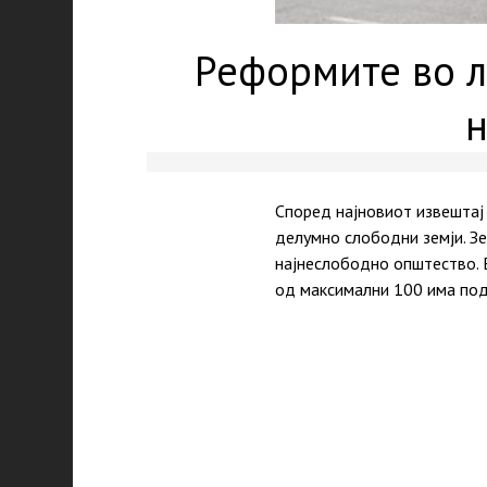
Реформите во л
н
Според најновиот извештај 
делумно слободни земји. Зем
најнеслободно општество. 
од максимални 100 има под