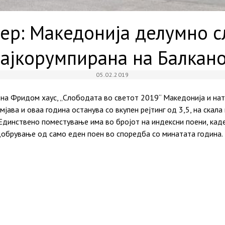
ер: Македонија делумно с
ајкорумпирана на Балкан
05.02.2019
на Фридом хаус, „Слободата во светот 2019“ Македонија и ната
јава и оваа година останува со вкупен рејтинг од 3,5, на скала 
Единствено поместување има во бројот на индексни поени, кад
обрување од само еден поен во споредба со минатата година. 