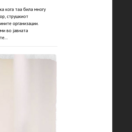
а кога таа била многу
ор, струшкиот
ините организации.
ми во јавната
ите…