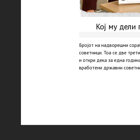
Кој му дели
Бројот на надворешни сораб
советници. Тоа се две трет
и откри дека за една годин
вработени државни советниц