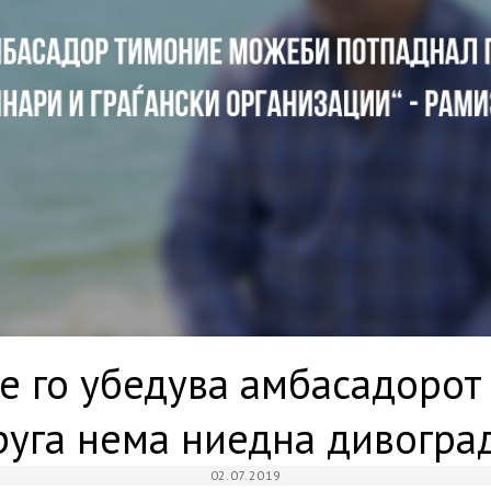
е го убедува амбасадорот
руга нема ниедна дивогра
02.07.2019