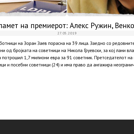
 памет на премиерот: Алекс Ружин, Венк
27.05.2019
отници на Зоран Заев порасна на 39 лица. Заедно со редовните
ини од бројката на советници на Никола Груевски, за кој лани в
а потрошил 1,7 милиони евра за 91 советник. Претседателот на
и и посебни советници (24) и има право да ангажира неограни