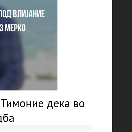
 Тимоние дека во
дба