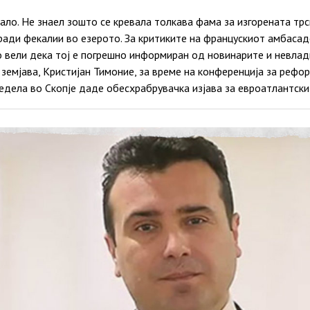
ло. Не знаел зошто се кревала толкава фама за изгорената трск
ради фекалии во езерото. За критиките на францускиот амбасад
 вели дека тој е погрешно информиран од новинарите и невлад
емјава, Кристијан Тимоние, за време на конференција за рефор
едела во Скопје даде обесхрабрувачка изјава за евроатлантск