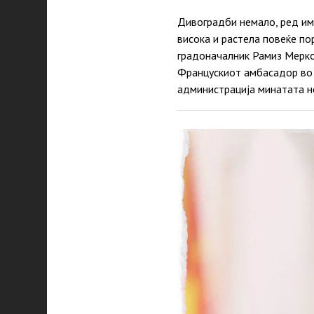
Дивоградби немало, ред има
висока и растела повеќе по
градоначалник Рамиз Мерко
Францускиот амбасадор во з
администрација минатата н