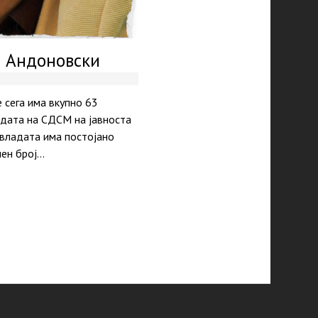
о Андоновски
 сега има вкупно 63
ладата на СДСМ на јавноста
 владата има постојано
чен број…