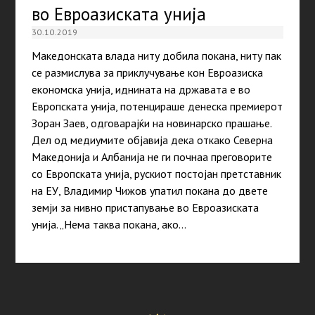
во Евроазиската унија
30.10.2019
Македонската влада ниту добила покана, ниту пак
се размислува за приклучување кон Евроазиска
економска унија, иднината на државата е во
Европската унија, потенцираше денеска премиерот
Зоран Заев, одговарајќи на новинарско прашање.
Дел од медиумите објавија дека откако Северна
Македонија и Албанија не ги почнаа преговорите
со Европската унија, рускиот постојан претставник
на ЕУ, Владимир Чижов упатил покана до двете
земји за нивно пристапување во Евроазиската
унија. „Нема таква покана, ако…