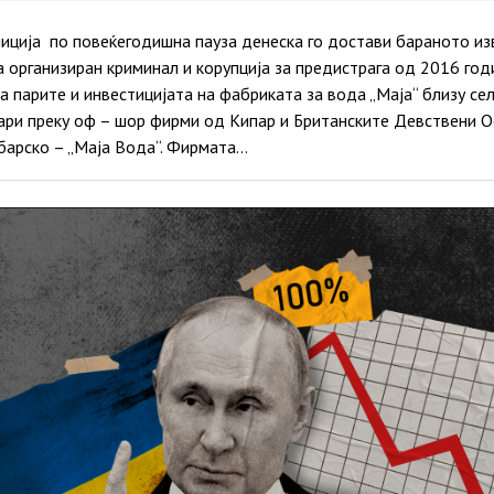
лиција по повеќегодишна пауза денеска го достави бараното и
 организиран криминал и корупција за предистрага од 2016 год
 парите и инвестицијата на фабриката за вода „Маја“ близу се
ри преку оф – шор фирми од Кипар и Британските Девствени Ос
барско – „Маја Вода“. Фирмата…