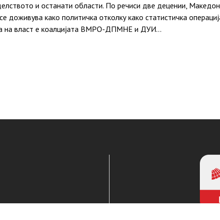
делството и останати области. По речиси две децении, Македони
се доживува како политичка отколку како статистичка операциј
ога на власт е коалцијата ВМРО-ДПМНЕ и ДУИ…