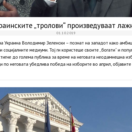
раинските „тролови“ произведуваат лаж
01.10.2019
а Украина Володимир Зеленски – познат на западот како амби
ти социјалните медиуми. Тој ги користеше своите „богати“ и поп
стигне до голема публика за време на неговата неодамнешна изб
ци по неговата убедлива победа на изборите во април, објавите 