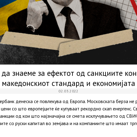
да знаеме за ефектот од санкциите кон
македонскиот стандард и економијата
02.03.2022
ербанк денеска се повлекува од Европа. Московската берза не 
и цени со што европејците ќе купуваат рекордно скап енергенс. 
санкции од кои што најзначајна се смета исклучувањето од СВ
ите со руски капитал во земјава и на компаниите што имаат трго