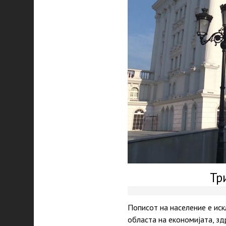
Тр
Пописот на население е иск
областа на економијата, зд