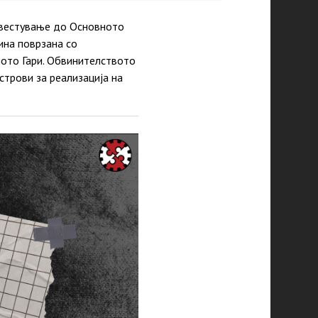
звестување до Основното
ина поврзана со
лото Гари. Обвинителството
трови за реализација на