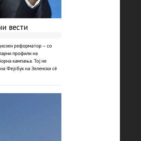
ни вести
циозен реформатор – со
уларни профили на
орна кампања. Тој не
на Фејсбук на Зеленски сè