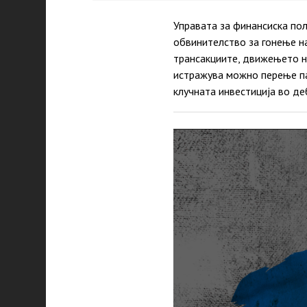
Управата за финансиска по
обвинителство за гонење на
трансакциите, движењето на
истражува можно перење па
клучната инвестиција во де