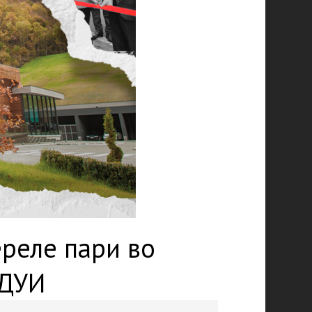
ереле пари во
 ДУИ