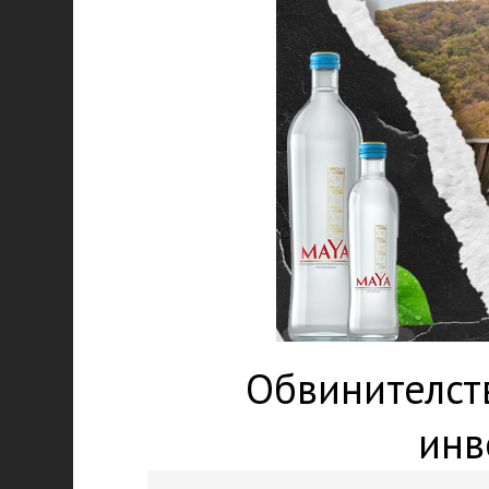
Обвинителств
инв