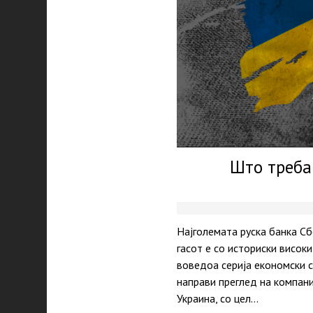
Што треба 
Најголемата руска банка Сб
гасот е со историски висок
воведоа серија економски 
направи преглед на компани
Украина, со цел…