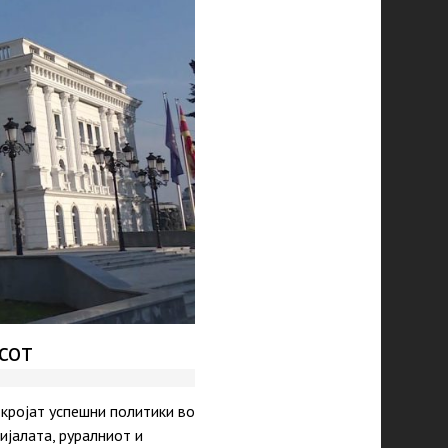
сот
 кројат успешни политики во
ијалата, руралниот и