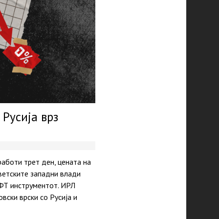
 Русија врз
работи трет ден, цената на
Светските западни влади
ИФТ инструментот. ИРЛ
вски врски со Русија и