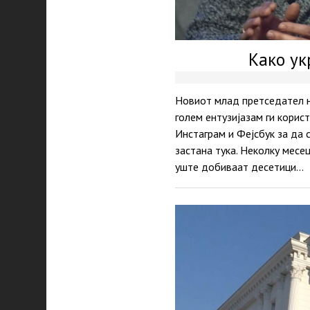
Како ук
Новиот млад претседател н
голем ентузијазам ги корис
Инстаграм и Фејсбук за да 
застана тука. Неколку месе
уште добиваат десетици…