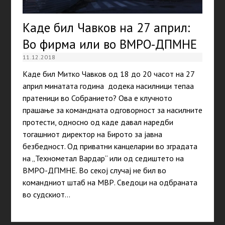
Каде бил Чавков на 27 април:
Во фирма или во ВМРО-ДПМНЕ
11.12.2018
Каде бил Митко Чавков од 18 до 20 часот на 27
април минатата година додека насилници тепаа
пратеници во Собранието? Ова е клучното
прашање за командната одговорност за насилните
протести, односно од каде давал наредби
тогашниот директор на Бирото за јавна
безбедност. Од приватни канцеларии во зградата
на „Технометал Вардар“ или од седиштето на
ВМРО-ДПМНЕ. Во секој случај не бил во
командниот штаб на МВР. Сведоци на одбраната
во судскиот…