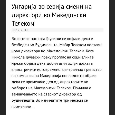
Унгарија во серија смени на
директори во Македонски
Телеком
06.12.2018
Во истиот час кога Груевски се пофали дека е
безбеден во Будимпешта, Маѓар Телеком постави
нови директори во Македонски Телеком. Кога
Никола Груевски преку проглас на социјалните
мрежи објави дека добил азил од унгарската
влада, речиси истовремено, централниот регистер
на компании на Македонија попладнето објави
дека се промениле дел од директорите во
одборот на Македонски Телеком. Причина е
заминувањето на стариот директор од
Будимпешта. Во изминатите три месеци се
промениле…