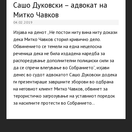
Сашо Дуковски – адвокат на
Митко Чавков
04.02.2019
Изјава на денот „Не постои ниту вина ниту докази
дека Митко Чавков сторил кривично дело.
Обвинението се темели на една нецелосна
реченица дека не била издадена наредба за
распоредување дополнителни полициски сили за
да се спречи влегување во Собранието“, изјави
денес во судот адвокатот Сашо Дуковски додека
ги презентираше завршните зборови во одбрана
на неговиот клиент Митко Чавков, обвинет за
терористичко загрозување на уставниот поредок
за насилните протести во Собранието…