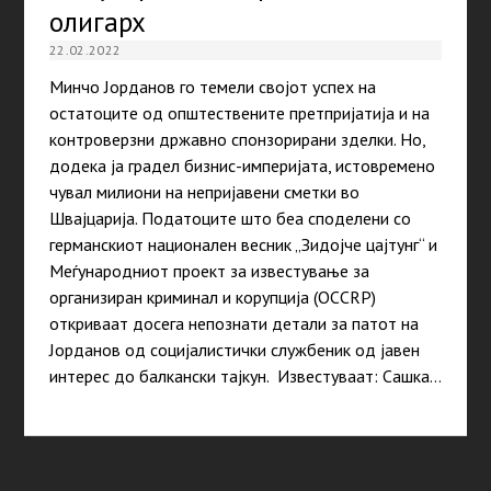
олигарх
22.02.2022
Минчо Јорданов го темели својот успех на
остатоците од општествените претпријатија и на
контроверзни државно спонзорирани зделки. Но,
додека ја градел бизнис-империјата, истовремено
чувал милиони на непријавени сметки во
Швајцарија. Податоците што беа споделени со
германскиот национален весник „Зидојче цајтунг“ и
Меѓународниот проект за известување за
организиран криминал и корупција (OCCRP)
откриваат досега непознати детали за патот на
Јорданов од социјалистички службеник од јавен
интерес до балкански тајкун. Известуваат: Сашка…