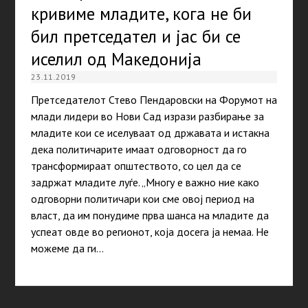
кривиме младите, кога не би
бил претседател и јас би се
иселил од Македонија
23.11.2019
Претседателот Стево Пендаровски на Форумот на
млади лидери во Нови Сад изрази разбирање за
младите кои се иселуваат од државата и истакна
дека политичарите имаат одговорност да го
трансформираат општеството, со цел да се
задржат младите луѓе. „Многу е важно ние како
одговорни политичари кои сме овој период на
власт, да им понудиме прва шанса на младите да
успеат овде во регионот, која досега ја немаа. Не
можеме да ги…