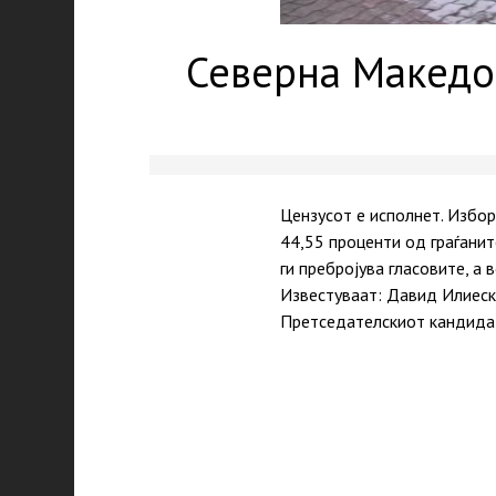
Северна Македон
Цензусот е исполнет. Избор
44,55 проценти од граѓанит
ги пребројува гласовите, 
Известуваат: Давид Илиес
Претседателскиот кандида