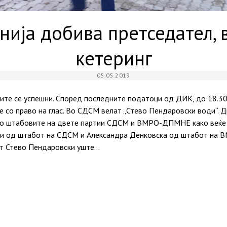
ија добива претседател, 
кетеринг
05.05.2019
ите се успешни. Според последните податоци од ДИК, до 18.30
е со право на глас. Во СДСМ велат „Стево Пендаровски води“. 
а во штабовите на двете партии СДСМ и ВМРО-ДПМНЕ како веќе 
ки од штабот на СДСМ и Александра Денковска од штабот на
т Стево Пендаровски уште…