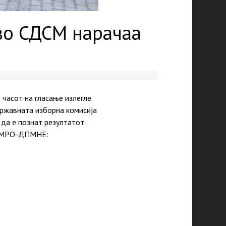
во СДСМ нарачаа
 часот на гласање излегле
Државната изборна комисија
да е познат резултатот.
 ВМРО-ДПМНЕ: