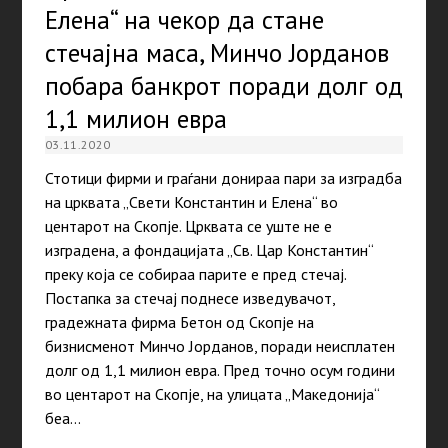
Елена“ на чекор да стане
стечајна маса, Минчо Јорданов
побара банкрот поради долг од
1,1 милион евра
03.11.2020
Стотици фирми и граѓани донираа пари за изградба
на црквата „Свети Константин и Елена“ во
центарот на Скопје. Црквата се уште не е
изградена, а фондацијата „Св. Цар Константин“
преку која се собираа парите е пред стечај.
Постапка за стечај поднесе изведувачот,
градежната фирма Бетон од Скопје на
бизнисменот Минчо Јорданов, поради неисплатен
долг од 1,1 милион евра. Пред точно осум години
во центарот на Скопје, на улицата „Македонија“
беа…