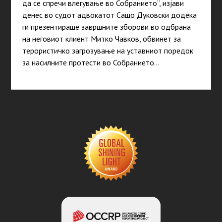
да се спречи влегување во Собранието“, изјави
денес во судот адвокатот Сашо Дуковски додека
ги презентираше завршните зборови во одбрана
на неговиот клиент Митко Чавков, обвинет за
терористичко загрозување на уставниот поредок
за насилните протести во Собранието…