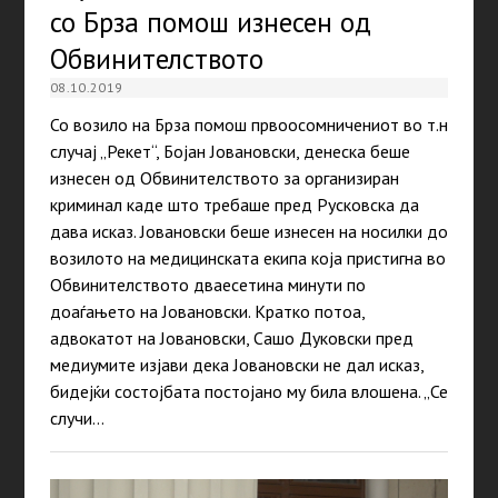
со Брза помош изнесен од
Обвинителството
08.10.2019
Со возило на Брза помош првоосомничениот во т.н
случај „Рекет“, Бојан Јовановски, денеска беше
изнесен од Обвинителството за организиран
криминал каде што требаше пред Русковска да
дава исказ. Јовановски беше изнесен на носилки до
возилото на медицинската екипа која пристигна во
Обвинителството дваесетина минути по
доаѓањето на Јовановски. Кратко потоа,
адвокатот на Јовановски, Сашо Дуковски пред
медиумите изјави дека Јовановски не дал исказ,
бидејќи состојбата постојано му била влошена. „Се
случи…