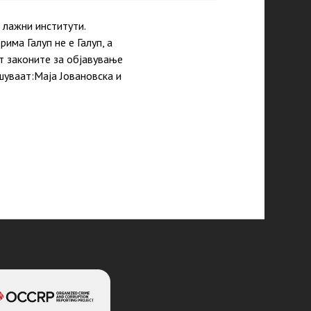
лажни институти.
има Галуп не е Галуп, а
т законите за објавување
шуваат:Маја Јовановска и