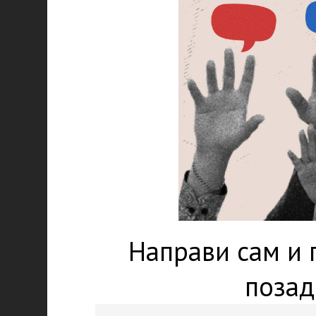
Направи сам и 
позад