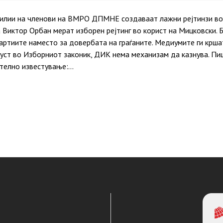
илии на членови на ВМРО ДПМНЕ создаваат лажни рејтинзи во 
 Виктор Орбан мерат изборен рејтинг во корист на Мицковски. Бр
партиите наместо за довербата на граѓаните. Медиумите ги крша
пуст во Изборниот законик, ДИК нема механизам да казнува. Пи
телно известување:…