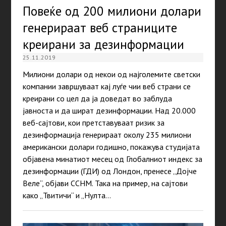
Повеќе од 200 милиони долари
генерираат веб страниците
креирани за дезинформации
25.11.2019
Милиони долари од некои од најголемите светски
компании завршуваат кај луѓе чии веб страни се
креирани со цел да ја доведат во заблуда
јавноста и да шират дезинформации. Над 20.000
веб-сајтови, кои претставуваат ризик за
дезинформација генерираат околу 235 милиони
американски долари годишно, покажува студијата
објавена минатиот месец од Глобалниот индекс за
дезинформации (ГДИ) од Лондон, пренесе „Дојче
Веле“, објави ССНМ. Така на пример, на сајтови
како „Твитичи“ и „Нулта…