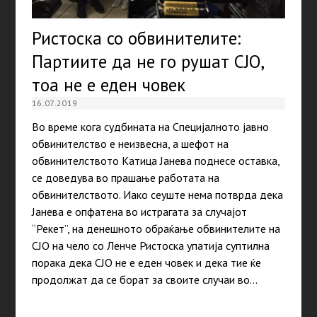
Ристоска со обвинителите:
Партиите да не го рушат СЈО,
тоа не е еден човек
16.07.2019
Во време кога судбината на Специјалното јавно
обвинителство е неизвесна, а шефот на
обвинителството Катица Јанева поднесе оставка,
се доведува во прашање работата на
обвинителството. Иако сеуште немa потврда дека
Јанева е опфатена во истрагата за случајот
“Рекет”, на денешното обраќање обвинителите на
СЈО на чело со Ленче Ристоска упатија суптилна
порака дека СЈО не е еден човек и дека тие ќе
продолжат да се борат за своите случаи во…