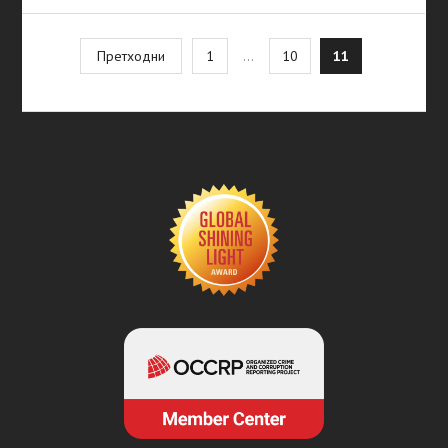
Posts
Претходни
1
…
10
11
pagination