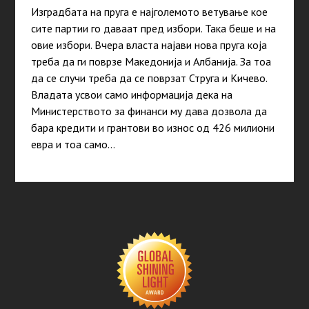
Изградбата на пруга е најголемото ветување кое
сите партии го даваат пред избори. Така беше и на
овие избори. Вчера власта најави нова пруга која
треба да ги поврзе Македонија и Албанија. За тоа
да се случи треба да се поврзат Струга и Кичево.
Владата усвои само информaција дека на
Министерството за финанси му дава дозвола да
бара кредити и грантови во износ од 426 милиони
евра и тоа само…