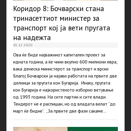
Коридор 8: Бочварски стана
тринасеттиот министер за
транспорт кој ја вети пругата
на надежта
01.12.2020
Ова ќе биде најважниот капитален проект за
идната година, а ќе чини вкупно 600 милиони евра,
вака денеска министерот за транспорт и врски
Благој Бочварски ја најави работата на првите две
делници за пругата кон Бугарија. Инаку, пругата
кон Бугарија е најкористеното изборно ветување
од 1993 година. На сите партии и сите влади.
Тендерот не е распишан, но од владата велат “до
март ќе бидне”. „За првите две фази сакаме…