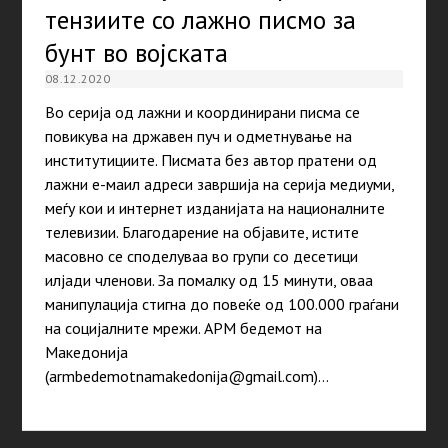
тензиите со лажно писмо за
бунт во војската
08.12.2020
Во серија од лажни и координирани писма се
повикува на државен пуч и одметнување на
институтициите. Писмата без автор пратени од
лажни е-маил адреси завршија на серија медиуми,
меѓу кои и интернет изданијата на националните
телевизии. Благодарение на објавите, истите
масовно се споделуваа во групи со десетици
илјади членови. За помалку од 15 минути, оваа
манипулација стигна до повеќе од 100.000 граѓани
на социјалните мрежи. АРМ бедемот на
Македонија
(armbedemotnamakedonija@gmail.com)…