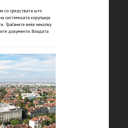
ни со средствата што
на системската корупција.
. Граѓаните веќе неколку
ните документи. Владата