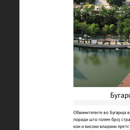
Бугар
Обвинителите во Бугарија в
поради што голем број стра
кои и високи владини претс