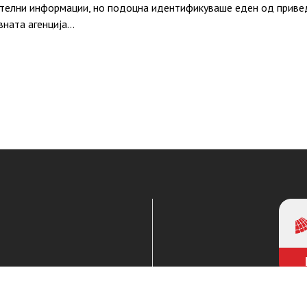
телни информации, но подоцна идентификуваше еден од приве
ната агенција…