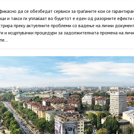
икасно да се обезбедат сервиси за граѓаните кои се гарантира
оци и такси ги уплаќаат во буџетот е еден од разорните ефекти 
трира преку актуелните проблеми со вадење на лични документи
ги и исцрпувачки процедури за задолжителната промена на лич
апе…