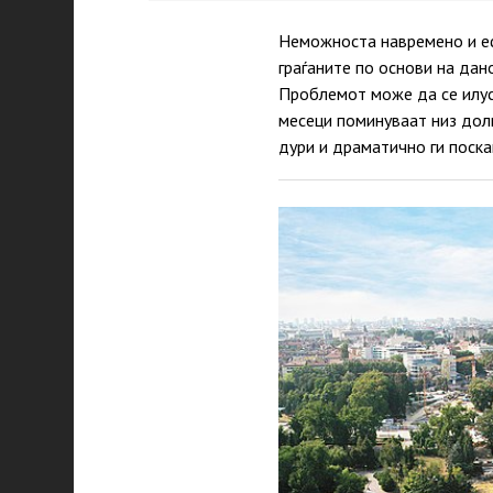
Неможноста навремено и еф
граѓаните по основи на дан
Проблемот може да се илус
месеци поминуваат низ дол
дури и драматично ги поск