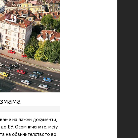
измама
авање на лажни документи,
 до ЕУ. Осомничените, меѓу
ата на обвинителството во