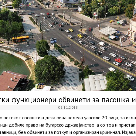
ски функционери обвинети за пасошка 
08.11.2018
о петокот соопштија дека оваа недела уапсиле 20 лица, за изд
нци добиле право на бугарско државјанство, а со тоа и пристап
тавници, беа обвинети за поткуп и организиран криминал. Изјав