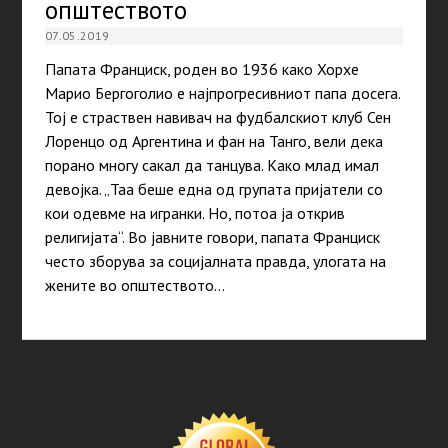
општеството
07.05.2019
Папата Франциск, роден во 1936 како Хорхе
Марио Бергоголио е најпрогресивниот папа досега.
Тој е страствен навивач на фудбалскиот клуб Сен
Лоренцо од Аргентина и фан на Танго, вели дека
порано многу сакал да танцува. Како млад имал
девојка. „Таа беше една од групата пријатели со
кои одевме на игранки. Но, потоа ја открив
религијата“. Во јавните говори, папата Франциск
често зборува за социјалната правда, улогата на
жените во општеството…