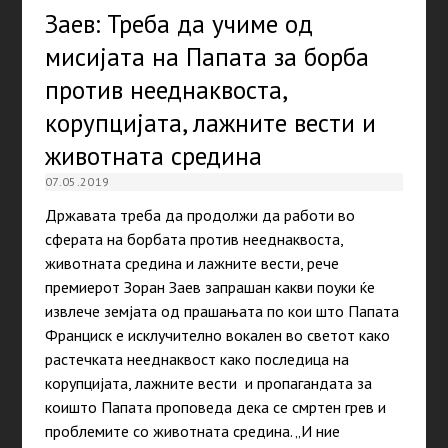
Заев: Треба да учиме од
мисијата на Папата за борба
против нееднаквоста,
корупцијата, лажните вести и
животната средина
07.05.2019
Државата треба да продолжи да работи во
сферата на борбата против нееднаквоста,
животната средина и лажните вести, рече
премиерот Зоран Заев запрашан какви поуки ќе
извлече земјата од прашањата по кои што Папата
Франциск е исклучително вокален во светот како
растечката нееднаквост како последица на
корупцијата, лажните вести и пропагандата за
коишто Папата проповеда дека се смртен грев и
проблемите со животната средина. „И ние