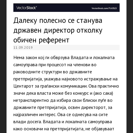
Далеку полесно се станува
државен директор отколку
обичен референт
11.09.2019
Нема закон кој ги обврзува Владата и локалната
самоуправа при процесот на членови во
раководните структури во државните
претпријатија, укажува најновото истражување на
Центарот за граѓански комуникации. Ова практично
значи дека власта може без конкурс и (ако сака)
нетранспарентно да избира свои блиски луѓе во
државните претпријатија, освен директорот, за
најразличен интерес. Ова се однесува на сите
влади досега. Владата и локалната самоуправа
како основачи на претпријатијата, не објавуваат