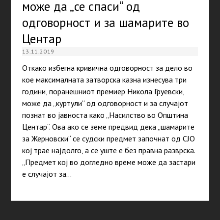
може да „се спаси“ од
одговорност и за шамарите во
Центар
13.11.2019
Откако избегна кривична одговорност за дело во
кое максималната затворска казна изнесува три
години, поранешниот премиер Никола Груевски,
може да „куртули“ од одговорност и за случајот
познат во јавноста како „Насилство во Општина
Центар“. Ова ако се земе предвид дека „шамарите
за Жерновски“ се судски предмет започнат од СЈО
кој трае најдолго, а се уште е без правна разврска.
„Предмет кој во догледно време може да застари
е случајот за…