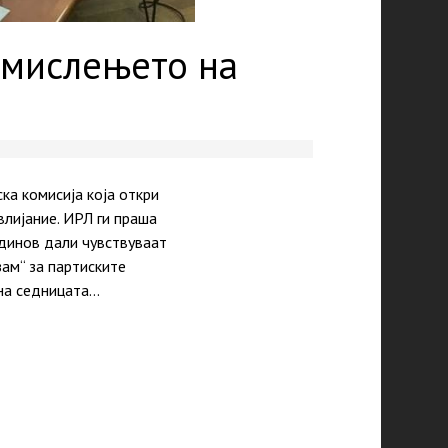
 мислењето на
а комисија која откри
влијание. ИРЛ ги праша
адинов дали чувствуваат
ам“ за партиските
 на седницата…