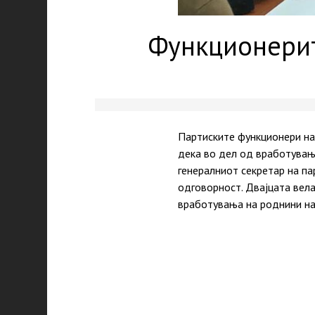
Функционерит
Партиските функционери на
дека во дел од вработувања
генералниот секретар на п
одговорност. Двајцата вел
вработувања на роднини на