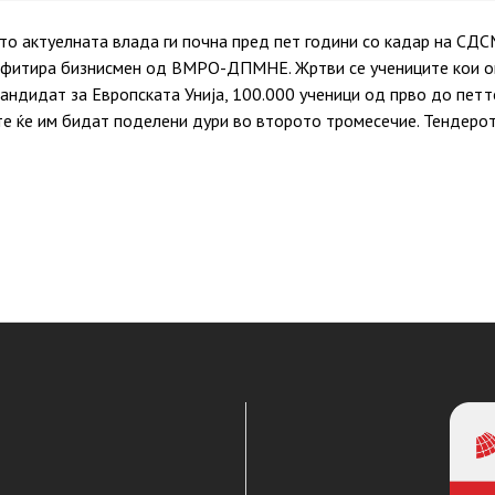
о актуелната влада ги почна пред пет години со кадар на СДС
офитира бизнисмен од ВМРО-ДПМНЕ. Жртви се учениците кои ов
кандидат за Европската Унија, 100.000 ученици од прво до пет
те ќе им бидат поделени дури во второто тромесечие. Тендерот