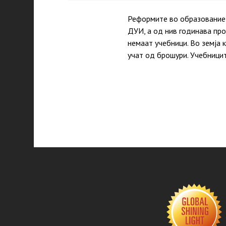
Реформите во образованиет
ДУИ, а од нив годинава пр
немаaт учебници. Во земја 
учат од брошури. Учебници