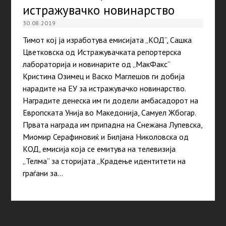
истражувачко новинарство
30.08.2019
Тимот кој ја изработува емисијата „КОД“, Сашка
Цветковска од Истражувачката репортерска
лабораторија и новинарите од „МакФакс“
Кристина Озимец и Васко Маглешов ги добија
нарадите на ЕУ за истражувачко новинарство.
Наградите денеска им ги додели амбасадорот на
Европската Унија во Македонија, Самуел Жбогар.
Првата награда им припадна на Снежана Лупевска,
Миомир Серафиновиќ и Билјана Николовска од
КОД, емисија која се емитува на телевизија
„Телма“ за сторијата „Крадење идентитети на
граѓани за…