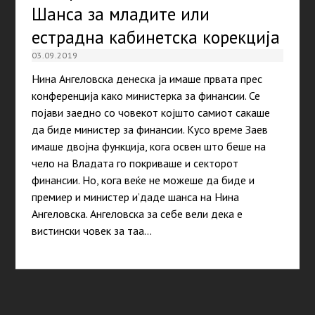
Шанса за младите или
естрадна кабинетска корекција
03.09.2019
Нина Ангеловска денеска ја имаше првата прес
конференција како министерка за финансии. Се
појави заедно со човекот којшто самиот сакаше
да биде министер за финансии. Кусо време Заев
имаше двојна функција, кога освен што беше на
чело на Владата го покриваше и секторот
финансии. Но, кога веќе не можеше да биде и
премиер и министер и’даде шанса на Нина
Ангеловска. Ангеловска за себе вели дека е
вистински човек за таа…