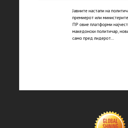
Јавните настапи на политич
премиерот или министерите
ПР овие платформи најчесто
македонски политичар, нов
само пред лидерот…