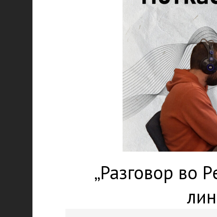
„Разговор во Р
лин