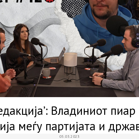
едакција’: Владиниот пиа
ија меѓу партијата и држа
05.03.2023