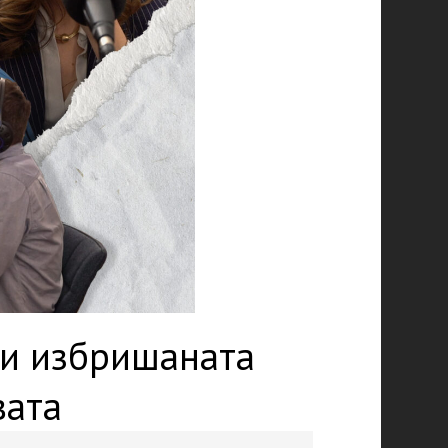
р и избришаната
вата