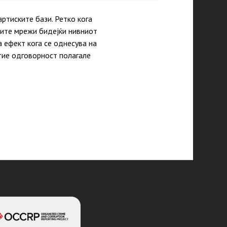
артиските бази. Ретко кога
ните мрежи бидејќи нивниот
 ефект кога се однесува на
тие одговорност полагале