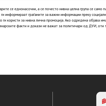
арите се еднонасочни, а се почесто нивна целна група се само п
 ги информираат граѓаните за важни информации преку социјал
 ги користи за нивна лична промоција. Ако одредена објава има
инарските факти и докази не важат за политичари од ДУИ, оти 