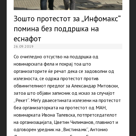
Зошто протестот за „Инфомакс“
помина без поддршка на
еснафот
26.09.2019
Со очигледно отсуство на поддршка од
новинарската фела и покрај тоа што
организаторите ќе речат дека се задоволни од
излезноста, се одржа протестот против
обвинителниот предлог за Александар Митовски,
затоа што објави записник од исказ за случајот
„Рекет“. Меѓу дваесетината излезени на протестот
беа организаторката на протестот од МАН,
новинарката Ивона Талевска, потпретседателот
на организацијата, Цветин Чилиманов, главниот и
одговорен уредник на „Вистина.мк“, Антонио