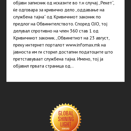
објави записник од исказите во т.н случај „Рекет“,
ќе одговара за кривично дело „оддавање на
службена тајна“ од Кривичниот законик по
предлог на Обвинителството. Според ОЈО, тој
делувал спротивно на член 360 став 1 од
Кривичниот законик. „Обвинетиот на 23 август,
преку интернет порталот www.infomax.mk на
јавноста им ги сторил достапни податоците што
претставуваат службена тајна. Имено, тој ја
објавил првата страница од…