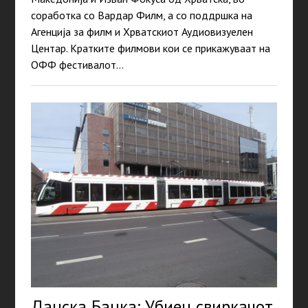
соработка со Вардар Филм, а со поддршка на
Агенција за филм и Хрватскиот Аудиовизуелен
Центар. Кратките филмови кои се прикажуваат на
ОФФ фестивалот…
Данска Банка: Убиен свиркачот