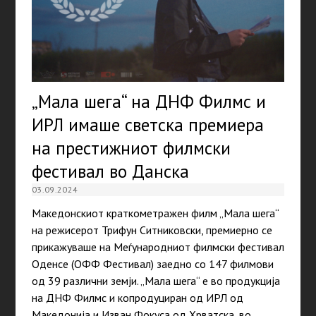
„Мала шега“ на ДНФ Филмс и
ИРЛ имаше светска премиера
на престижниот филмски
фестивал во Данска
03.09.2024
Македонскиот краткометражен филм „Мала шега“
на режисерот Трифун Ситниковски, премиерно се
прикажуваше на Меѓународниот филмски фестивал
Оденсе (ОФФ Фестивал) заедно со 147 филмови
од 39 различни земји. „Мала шега“ е во продукција
на ДНФ Филмс и копродуциран од ИРЛ од
Македонија и Изван Фокуса од Хрватска, во