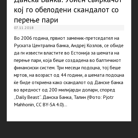
кој го обелодени скандалот со
перење пари
07.11.2018
Во 2006 година, првиот заменик-претседател на
Руската Централна банка, Андреј Козлов, се обиде
да ги извести властите во Естонија за шемата на
перење пари, која беше создадена во балтичкиот
финансиски систем. Три месеци подоцна, тој беше
мртов, на возраст од 44 години, а шемата подоцна
ќе биде откриена како скандалот од Данске банка
во вредност од 200 милијарди долари, според
„Daily Beast“. Данска Банка, Талин (Фото: Pjotr
Mahhonin, CC BY-SA 4.0)…