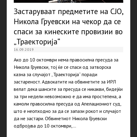
Застаруваат предметите на СЈО,
Никола Груевски на чекор да се
спаси за кинеските провизии во
„Траекторија“
16.09.2019
Ако до 10 октомври нема правосилна пресуда за
Никола Груевски, тој ќе се спаси од затворска
казна за случајот „Траекторија“ поради
застареност. Адвокатите на обвинетите за ИРЛ
велат дека шансите за пресуда се никакви, бидејќи
за три недели невозможно е да има простепена, а
камоли правосилна пресуда од Апелациониот суд,
што е неопходно за да се запази рокот и случајот
да не застари. Обвинетиот Никола Груевски
одбројува до 10 октомври,…