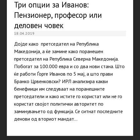
Три опции за Иванов:
Пензионер, професор или
деловен човек
18.04.2019
Дојде како претседател на Република
Македонија, а ќе замине како поранешен
претседател на Република Северна Македонија.
Побогат за 100.000 евра и со два нови стана. Што
ќе работи Ѓорге Иванов по 5 мај, а што прави
Бранко Црвенковски? ИРЛ анализира какви
бенефиици им следуваат на поранешните
претседатели и како истите го користат или не го
користат својот политички авторитет по
заминувањето од функција. Се ситнат последните
денови од вториот мандат…