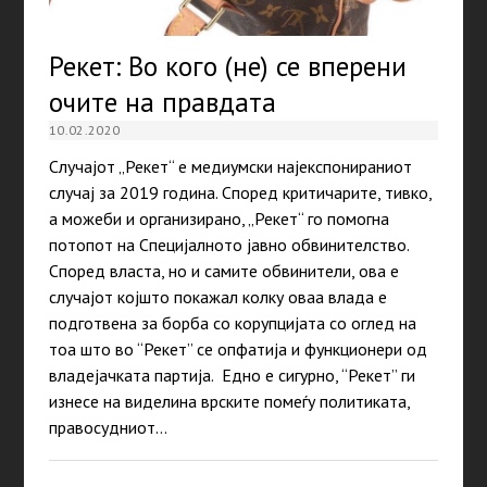
Рекет: Во кого (не) се вперени
очите на правдата
10.02.2020
Случајот „Рекет“ е медиумски најекспонираниот
случај за 2019 година. Според критичарите, тивко,
а можеби и организирано, „Рекет“ го помогна
потопот на Специјалното јавно обвинителство.
Според власта, но и самите обвинители, ова е
случајот којшто покажал колку оваа влада е
подготвена за борба со корупцијата со оглед на
тоа што во “Рекет” се опфатија и функционери од
владејачката партија. Едно е сигурно, “Рекет” ги
изнесе на виделина врските помеѓу политиката,
правосудниот…