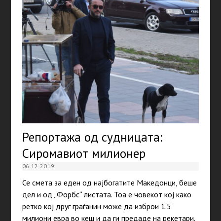
Репортажа од судницата:
Сиромавиот милионер
06.12.2019
Се смета за еден од најбогатите Македонци, беше
дел и од „Форбс“ листата. Тоа е човекот кој како
ретко кој друг граѓанин може да изброи 1.5
милиони евра во кеш и да ги предаде на рекетари.