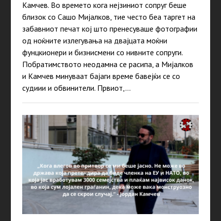
Камчев. Во времето кога нејзиниот сопруг беше
близок со Сашо Мијалков, тие често беа таргет на
забавниот печат кој што пренесуваше фотографии
од ноќните излегувања на двајцата моќни
фунцкионери и бизнисмени со нивните сопруги.
Побратимството неодамна се расипа, а Мијалков
и Камчев минуваат бајаги време бавејќи се со
судиии и обвинители. Првиот,…