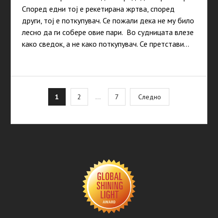
Според едни тој е рекетирана жртва, според
други, тој е поткупувач. Се пожали дека не му било
лесно да ги собере овие пари. Во судницата влезе
како сведок, а не како поткупувач. Се претстави…
Posts
1
2
…
7
Следно
pagination