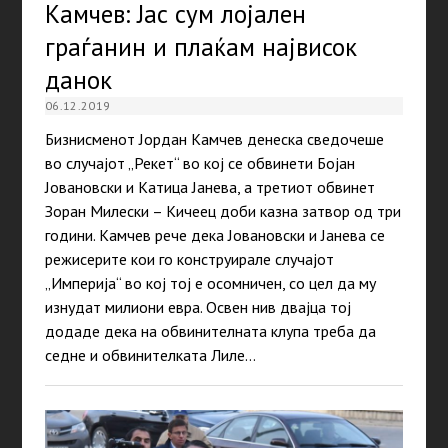
Камчев: Јас сум лојален
граѓанин и плаќам највисок
данок
06.12.2019
Бизнисменот Јордан Камчев денеска сведочеше
во случајот „Рекет“ во кој се обвинети Бојан
Јовановски и Катица Јанева, а третиот обвинет
Зоран Милески – Кичеец доби казна затвор од три
години. Камчев рече дека Јовановски и Јанева се
режисерите кои го конструирале случајот
„Империја“ во кој тој е осомничен, со цел да му
изнудат милиони евра. Освен нив двајца тој
додаде дека на обвинителната клупа треба да
седне и обвинителката Лиле…