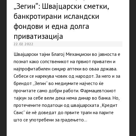
„Зегин“: Швајцарски сметки,
банкротирани исландски
фондови и една долга
приватизација
22.02.2022
Швајцарски тајни Благој Механџиски во јавноста е
познат како сопственикот на првиот приватен и
најпрофитабилен синџир аптеки во оваа држава.
Себеси се нарекува човек од народот. За него и за
брендот „Зегин“ во медиумите најчесто ќе
прочитате само добри работи. Фармацевтскиот
тајкун за себе вели дека нема динар во банка. Но,
протечените податоци од швајцарската „Кредит
Свис“ ќе нè доведат до првите траги на парите
што се употребени за градењето…