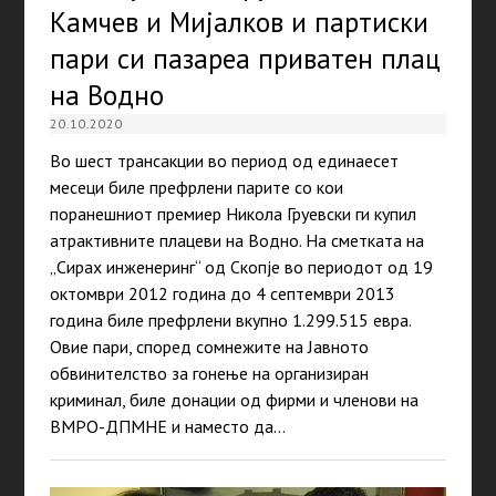
Камчев и Мијалков и партиски
пари си пазареа приватен плац
на Водно
20.10.2020
Во шест трансакции во период од единаесет
месеци биле префрлени парите со кои
поранешниот премиер Никола Груевски ги купил
атрактивните плацеви на Водно. На сметката на
„Сирах инженеринг“ од Скопје во периодот од 19
октомври 2012 година до 4 септември 2013
година биле префрлени вкупно 1.299.515 евра.
Овие пари, според сомнежите на Јавното
обвинителство за гонење на организиран
криминал, биле донации од фирми и членови на
ВМРО-ДПМНЕ и наместо да…