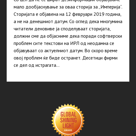
мало дообјаснување за оваа сторија за „Империја“.
Сторијата е објавена на 12 февруари 2019 година,
а не на денешниот датум. Со оглед дека многумина
читатели деновиве ја споделуваат сторијата,
должни сме да објасниме дека поради софтверски
проблем сите текстови на ИРЛ од неодамна се
објавуваат со актуелниот датум. Во скоро време
овој проблем ќе биде остранет. Десетици фирми
се дел од истрагата…