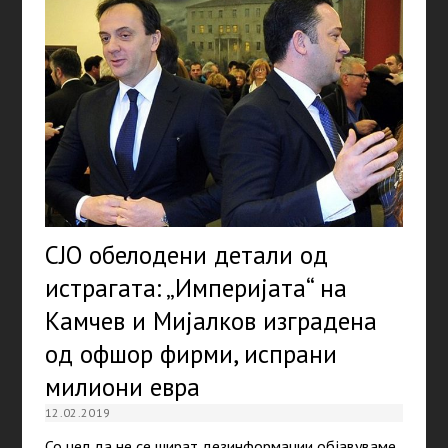
СЈО обелодени детали од
истрагата: „Империјата“ на
Камчев и Мијалков изградена
од офшор фирми, испрани
милиони евра
12.02.2019
Со цел да не се шират дезинформации објавуваме