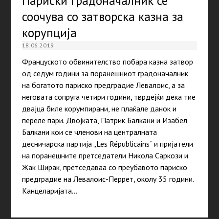
Париски градоначалник се
соочува со затворска казна за
корупција
18.06.2019
Француското обвинителство побара казна затвор
од седум години за поранешниот градоначалник
на богатото париско предградие Левалоис, а за
неговата сопруга четири години, тврдејќи дека тие
двајца биле корумпирани, не плаќале данок и
переле пари. Двојката, Патрик Балкани и Изабел
Балкани кои се членови на централната
десничарска партија „Les Républicains“ и пријатели
на поранешните претседатели Никола Саркози и
Жак Ширак, претседаваа со преубавото париско
предградие на Левалоис-Перрет, околу 35 години.
Канцеларијата…