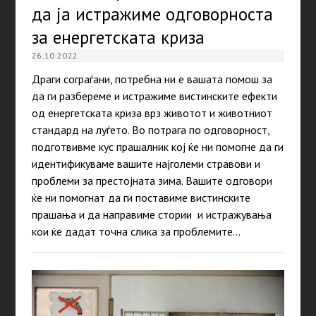
да ја истражиме одговорноста
за енергетската криза
26.10.2022
Драги сограѓани, потребна ни е вашата помош за
да ги разбереме и истражиме вистинските ефекти
од енергетската криза врз животот и животниот
стандард на луѓето. Во потрага по одговорност,
подготвивме кус прашалник кој ќе ни помогне да ги
идентификуваме вашите најголеми стравови и
проблеми за престојната зима. Вашите одговори
ќе ни помогнат да ги поставиме вистинските
прашања и да направиме стории и истражувања
кои ќе дадат точна слика за проблемите…